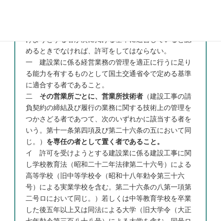
（許可の基準）
第七条 国土交通大臣又は都道府県知事は、許可を受
けようとする者が次に掲げる基準に適合していると認
めるときでなければ、許可をしてはならない。
一 建設業に係る経営業務の管理を適正に行うに足り
る能力を有するものとして国土交通省令で定める基準
に適合する者であること。
二
その営業所ごとに、営業所技術者
（建設工事の請
負契約の締結及び履行の業務に関する技術上の管理を
つかさどる者であつて、次のいずれかに該当する者を
いう。第十一条第四項及び第二十六条の五において同
じ。）
を専任の者として置く者であること。
イ 許可を受けようとする建設業に係る建設工事に関
し学校教育法（昭和二十二年法律第二十六号）による
高等学校（旧中等学校令（昭和十八年勅令第三十六
号）による実業学校を含む。第二十六条の八第一項第
二号ロにおいて同じ。）若しくは中等教育学校を卒業
した後五年以上又は同法による大学（旧大学令（大正