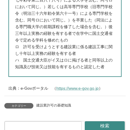
七年勅令第三百八十八号）による大学を含む。同号ロ
において同じ。）若しくは高等専門学校（旧専門学校
令（明治三十六年勅令第六十一号）による専門学校を
含む。同号ロにおいて同じ。）を卒業した（同法によ
る専門職大学の前期課程を修了した場合を含む。）後
三年以上実務の経験を有する者で在学中に国土交通省
令で定める学科を修めたもの
ロ 許可を受けようとする建設業に係る建設工事に関
し十年以上実務の経験を有する者
ハ 国土交通大臣がイ又はロに掲げる者と同等以上の
知識及び技術又は技能を有するものと認定した者
出典：e-Govポータル （
https://www.e-gov.go.jp
）
建設業許可の基礎知識
カテゴリー
検索